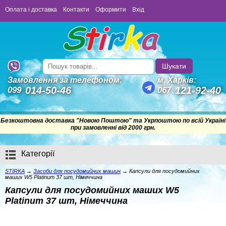
Оплата і доставка
Контакти
Оформити
Вхід
Шукати
Замовлення за телефоном:
м. Харків:
014-50-46
121-92-40
099
067
Безкоштовна доставка "Новою Поштою" та Укрпоштою по всій Україні
Немає замовлень
при замовленні від 2000 грн.
Категорії
STIRKA
→
Засоби для посудомийних машин
→
Капсули для посудомийних
маших W5 Platinum 37 шт, Німеччина
Капсули для посудомийних маших W5
Platinum 37 шт, Німеччина