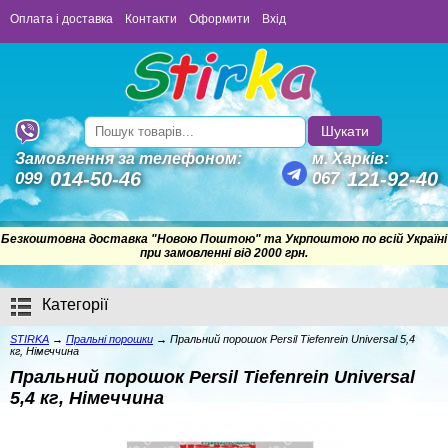
Оплата і доставка
Контакти
Оформити
Вхід
Шукати
Замовлення за телефоном:
м. Харків:
014-50-46
121-92-40
099
067
Безкоштовна доставка "Новою Поштою" та Укрпоштою по всій Україні
Немає замовлень
при замовленні від 2000 грн.
Категорії
STIRKA
→
Пральнi порошки
→
Пральний порошок Persil Tiefenrein Universal 5,4
кг, Німеччина
Пральний порошок Persil Tiefenrein Universal
5,4 кг, Німеччина