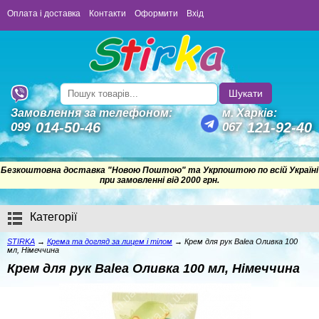
Оплата і доставка
Контакти
Оформити
Вхід
Шукати
Замовлення за телефоном:
м. Харків:
014-50-46
121-92-40
099
067
Безкоштовна доставка "Новою Поштою" та Укрпоштою по всій Україні
Немає замовлень
при замовленні від 2000 грн.
Категорії
STIRKA
→
Крема та догляд за лицем i тiлом
→
Крем для рук Balea Оливка 100
мл, Німеччина
Крем для рук Balea Оливка 100 мл, Німеччина