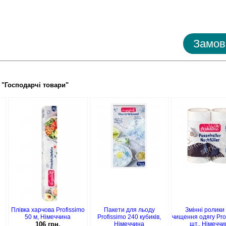
Замов
ї "Господарчi товари"
Плівка харчова Profissimo
Пакети для льоду
Змінні ролики
50 м, Німеччина
Profissimo 240 кубиків,
чищення одягу Pro
106 грн.
Німеччина
шт., Німечч