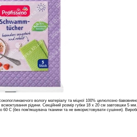
исокопоглинаючого вологу матеріалу та міцної 100% целюлозно бавовнян
 всмоктування рідини. Секційний розмір губки 18 х 20 см завтовшки 5 м
о 60 С (без пом'якшувача тканини та не використовувати сушіння). Вироб