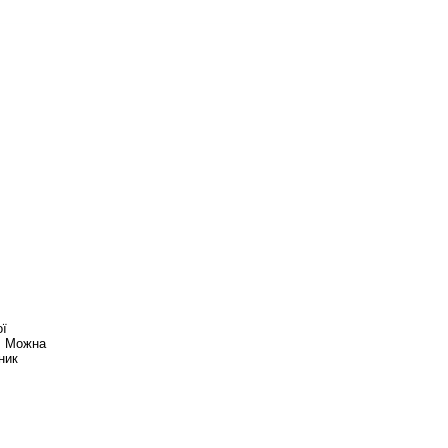
ої
м. Можна
ник