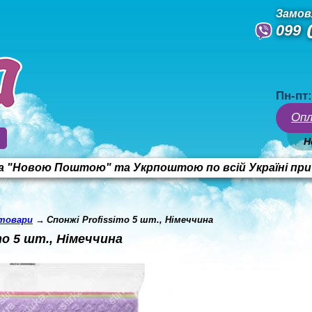
Замов
099
Пн-пт:
Опл
Н
"Новою Поштою" та Укрпоштою по всій Україні при з
 товари
→
Спонжі Profissimo 5 шт., Німеччина
mo 5 шт., Німеччина