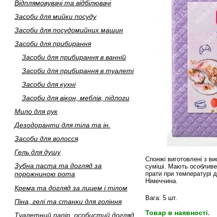
Вiдплямовувачi та вiдбiлювачi
Засоби для мийки посуду
Засоби для посудомийних машин
Засоби для прибирання
Засоби для прибирання в ваннiй
Засоби для прибирання в туалетi
Засоби для кухнi
Засоби для вiкон, меблiв, пiдлоги
Мило для рук
Дезодоранти для тiла та iн.
Засоби для волосся
Гель для душу
Спонжі виготовлені з в
Зубна паста та догляд за
суміші. Мають особливе
порожниною рота
прати при температурі д
Німеччина.
Крема та догляд за лицем i тiлом
Вага: 5 шт.
Пiна, гелi та станки для голiння
Товар в наявності.
Туалетний папiр, особистий догляд