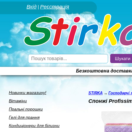
Вхід
Реєстрація
|
Шукати
Безкоштовна доставка 
Новинки магазину!
STIRKA
→
Господарчi
Спонжі Profissi
Вiтамiни
Пральнi порошки
Гелi для прання
Кондицiонери для бiлизни