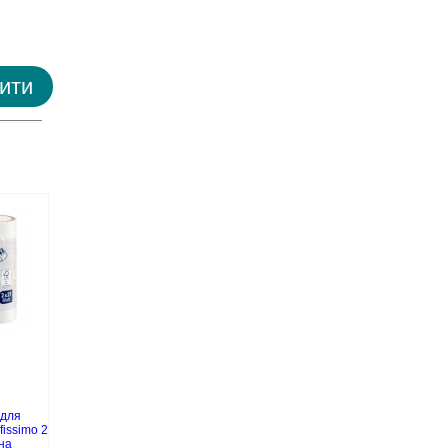
ити
 для
fissimo 2
ина